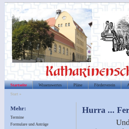
Startseite
Wissenswertes
Pläne
Förderverein
A
Start
»
Mehr:
Hurra ... Fe
Termine
Und
Formulare und Anträge