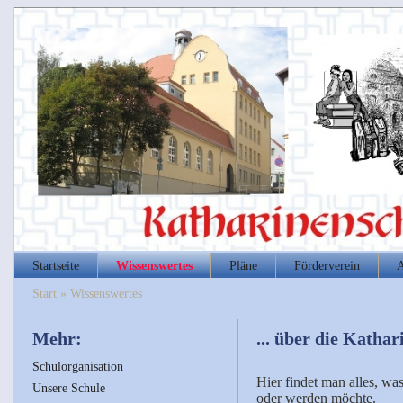
Startseite
Wissenswertes
Pläne
Förderverein
A
Start
»
Wissenswertes
Mehr:
... über die Katha
Schulorganisation
Hier findet man alles, wa
Unsere Schule
oder werden möchte.