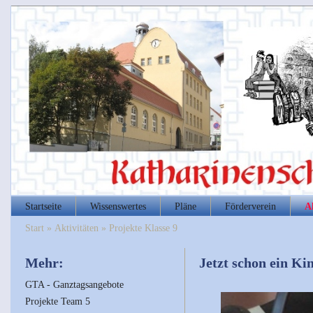
Startseite
Wissenswertes
Pläne
Förderverein
A
Start
»
Aktivitäten
»
Projekte Klasse 9
Mehr:
Jetzt schon ein Kin
GTA - Ganztagsangebote
Projekte Team 5