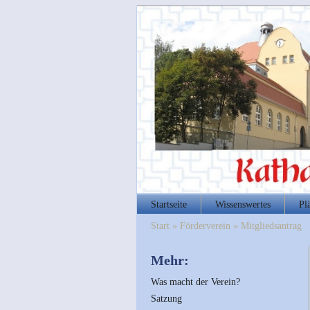
Startseite
Wissenswertes
Pl
Start
»
Förderverein
»
Mitgliedsantrag
Mehr:
Was macht der Verein?
Satzung