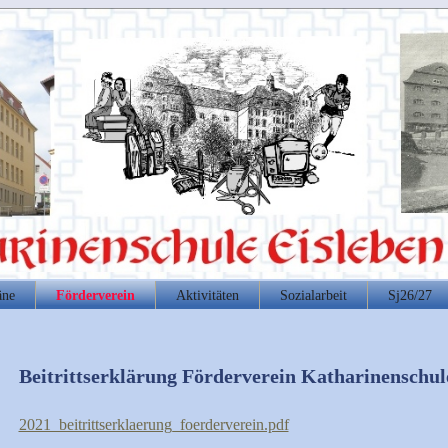
äne
Förderverein
Aktivitäten
Sozialarbeit
Sj26/27
Beitrittserklärung Förderverein Katharinenschul
2021_beitrittserklaerung_foerderverein.pdf